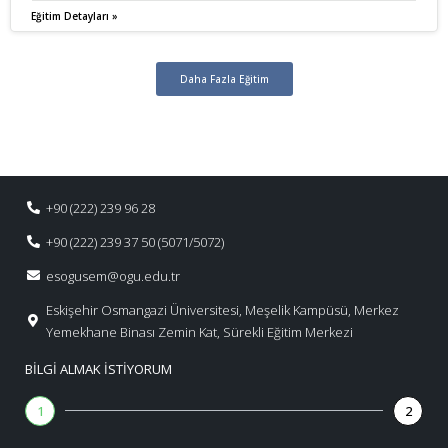
Eğitim Detayları »
Daha Fazla Eğitim
+90 (222) 239 96 28
+90 (222) 239 37 50 (5071/5072)
esogusem@ogu.edu.tr
Eskişehir Osmangazi Üniversitesi, Meşelik Kampüsü, Merkez
Yemekhane Binası Zemin Kat, Sürekli Eğitim Merkezi
BILGI ALMAK İSTIYORUM
1
2