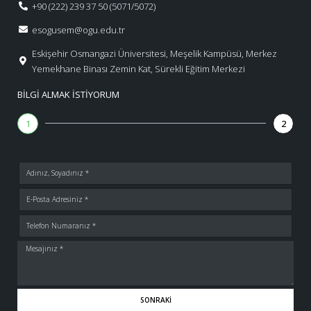
+90 (222) 239 37 50 (5071/5072)
esogusem@ogu.edu.tr
Eskişehir Osmangazi Üniversitesi, Meşelik Kampüsü, Merkez
Yemekhane Binası Zemin Kat, Sürekli Eğitim Merkezi
BILGI ALMAK İSTIYORUM
1
2
SONRAKI