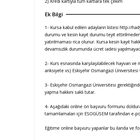
2) Kredi kartıyla tüm kartlara tek çekim
Ek Bilgi
1- Kursa kabul edilen adayların listesi http://ha
durumu ve kesin kayıt durumu teyit ettirilmede
yatırılmaması rica olunur. Kursa kesin kayıt ha
devamsızlık durumunda ücret iadesi yapılmayaca
2- Kurs esnasında karşılaşılabilecek hayvan ve m
anksiyete vs) Eskişehir Osmangazi Üniversitesi v
3- Eskişehir Osmangazi Üniversitesi gerektiğinde 
yapma hakkını saklı tutar.
4- Aşağıdaki online ön başvuru formunu dolduran 
tamamlamaları için ESOGÜSEM tarafından e-pos
Eğitime online başvuru yapanlar bu ilanda ve form