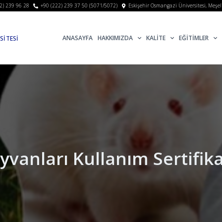
2) 239 96 28
+90 (222) 239 37 50 (5071/5072)
Eskişehir Osmangazi Üniversitesi, Meşe
ANASAYFA
HAKKIMIZDA
KALİTE
EĞİTİMLER
SİTESİ
İ
vanları Kullanım Sertifika