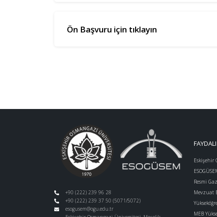
Ön Başvuru için tıklayın
FAYDALI
Eskişehir
ESOGÜSEM-
Resmi Gaz
+90 (222) 239 96 28
Mevzuat B
+90 (222) 239 37 50 (5071/5072)
Yükseköğr
esogusem@ogu.edu.tr
MEB Yüks