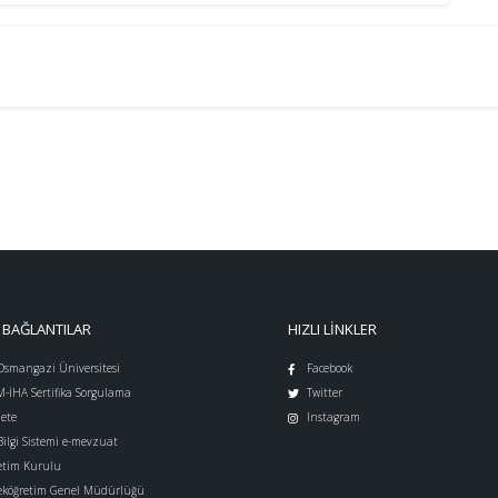
 BAĞLANTILAR
HIZLI LINKLER
 Osmangazi Üniversitesi
Facebook
İHA Sertifika Sorgulama
Twitter
ete
Instagram
ilgi Sistemi e-mevzuat
etim Kurulu
eköğretim Genel Müdürlüğü