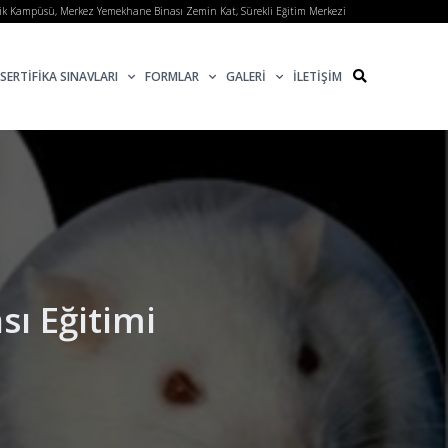
lik Kampüsü, Merkez Yemekhane Binası Zemin Kat, Sürekli Eğitim Merkezi
SERTİFİKA SINAVLARI
FORMLAR
GALERİ
İLETİŞİM
sı Eğitimi