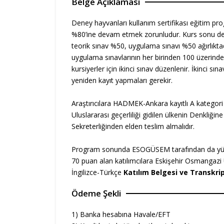
Belge Açıklaması
Deney hayvanları kullanım sertifikası eğitim pr
%80’ine devam etmek zorunludur. Kurs sonu değ
teorik sınav %50, uygulama sınavı %50 ağırlıktadır
uygulama sınavlarının her birinden 100 üzerinde
kursiyerler için ikinci sınav düzenlenir. İkinci s
yeniden kayıt yapmaları gerekir.
Araştırıcılara HADMEK-Ankara kayıtlı A kategor
Uluslararası geçerliliği gidilen ülkenin Denkliğine
Sekreterliğinden elden teslim almalıdır.
Program sonunda ESOGÜSEM tarafından da yüzde
70 puan alan katılımcılara Eskişehir Osmangazi 
İngilizce-Türkçe
Katılım Belgesi ve Transkri
Ödeme Şekli
1) Banka hesabına Havale/EFT