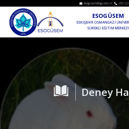
esogusem@ogu.edu.tr
+90 (22
ESOGÜSEM
ESKİŞEHİR OSMANGAZİ ÜNİVER
SÜREKLİ EĞİTİM MERKEZ
Deney Hay