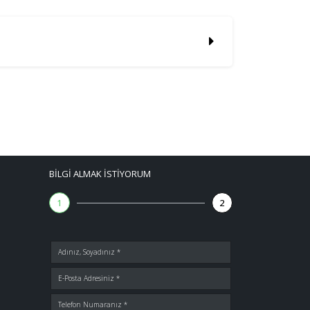
BILGI ALMAK İSTIYORUM
1
2