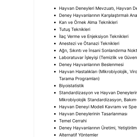
Hayvan Deneyleri Mevzuatı, Hayvan Den
Deney Hayvanlarının Karşılaştırmalı Anato
Kan ve Örnek Alma Teknikleri
Tutuş Teknikleri
İlaç Verme ve Enjeksiyon Teknikleri
Anestezi ve Ötanazi Teknikleri
Ağrı, Sıkıntı ve İnsani Sonlandırma Nokt
Laboratuvar İşleyişi (Temizlik ve Güvenl
Deney Hayvanlarının Beslenmesi
Hayvan Hastalıkları (Mikrobiyolojik, Virol
Tarama Programları)
Biyoistatistik
Standardizasyon ve Hayvan Deneylerin
Mikrobiyolojik Standardizasyon, Bakım
Hayvan Deneyi Modeli Kavramı ve Spes
Hayvan Deneylerinin Tasarlanması
Temel Cerrahi
Deney Hayvanlarının Üretimi, Yetiştirilm
Alternatif Yöntemler