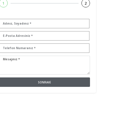
1
2
SONRAKI