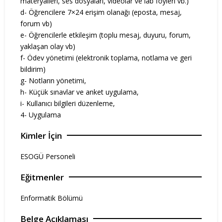
materyalleri, ses dosyaları, videolar ve lab föyleri vb.)
d- Öğrencilere 7×24 erişim olanağı (eposta, mesaj,
forum vb)
e- Öğrencilerle etkileşim (toplu mesaj, duyuru, forum,
yaklaşan olay vb)
f- Ödev yönetimi (elektronik toplama, notlama ve geri
bildirim)
g- Notların yönetimi,
h- Küçük sınavlar ve anket uygulama,
i- Kullanıcı bilgileri düzenleme,
4- Uygulama
Kimler İçin
ESOGÜ Personeli
Eğitmenler
Enformatik Bölümü
Belge Açıklaması