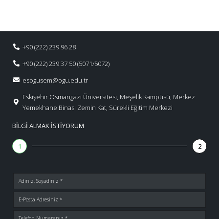
+90 (222) 239 96 28
+90 (222) 239 37 50 (5071/5072)
esogusem@ogu.edu.tr
Eskişehir Osmangazi Üniversitesi, Meşelik Kampüsü, Merkez
Yemekhane Binası Zemin Kat, Sürekli Eğitim Merkezi
BILGI ALMAK İSTIYORUM
1
2