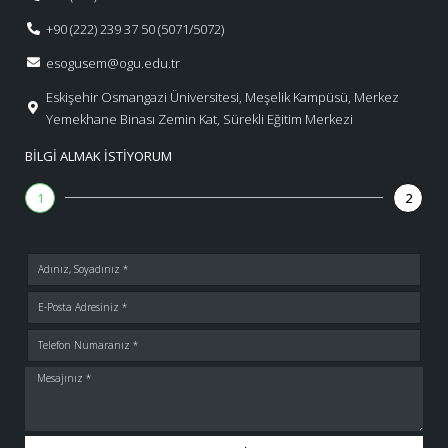
+90 (222) 239 37 50 (5071/5072)
esogusem@ogu.edu.tr
Eskişehir Osmangazi Üniversitesi, Meşelik Kampüsü, Merkez
Yemekhane Binası Zemin Kat, Sürekli Eğitim Merkezi
BILGI ALMAK İSTIYORUM
1
2