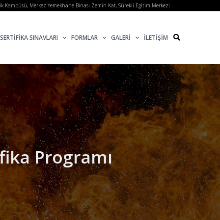
lik Kampüsü, Merkez Yemekhane Binası Zemin Kat, Sürekli Eğitim Merkezi
SERTİFİKA SINAVLARI
FORMLAR
GALERİ
İLETİŞİM
ifika Programı