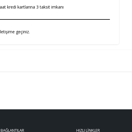
aat kredi kartlarına 3 taksit imkanı
letişime geçiniz.
 BAĞLANTILAR
HIZLI LINKLER