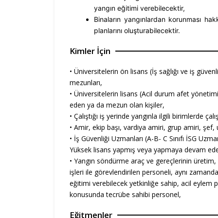
yangın eğitimi verebilecektir,
Binaların yangınlardan korunması hak
planlarını oluşturabilecektir.
Kimler İçin
• Üniversitelerin ön lisans (İş sağlığı ve iş güvenli
mezunları,
• Üniversitelerin lisans (Acil durum afet yöneti
eden ya da mezun olan kişiler,
• Çalıştığı iş yerinde yangınla ilgili birimlerde ça
• Amir, ekip başı, vardiya amiri, grup amiri, şef
• İş Güvenliği Uzmanları (A-B- C Sınıfı İSG Uzmanl
Yüksek lisans yapmış veya yapmaya devam ede
• Yangın söndürme araç ve gereçlerinin üretim, pa
işleri ile görevlendirilen personeli, aynı zamand
eğitimi verebilecek yetkinliğe sahip, acil eylem
konusunda tecrübe sahibi personel,
Eğitmenler