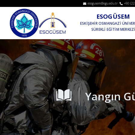
esogusem@ogu.edu.tr
+90 (22
ESOGÜSEM
ESKİŞEHİR OSMANGAZİ ÜNİVER
SÜREKLİ EĞİTİM MERKEZ
Yangın Gü