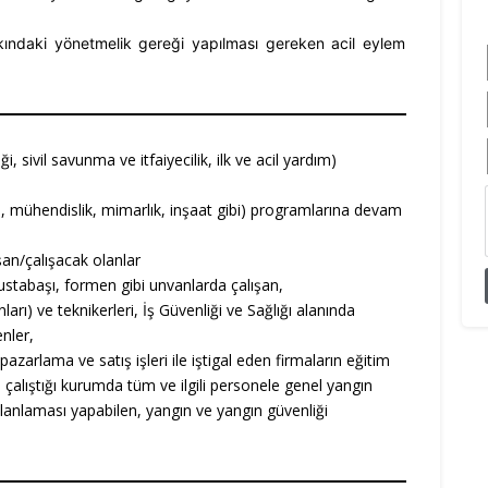
kındaki yönetmelik gereği yapılması gereken acil eylem
ği, sivil savunma ve itfaiyecilik, ilk ve acil yardım)
mi, mühendislik, mimarlık, inşaat gibi) programlarına devam
lışan/çalışacak olanlar
, ustabaşı, formen gibi unvanlarda çalışan,
arı) ve teknikerleri, İş Güvenliği ve Sağlığı alanında
nler,
zarlama ve satış işleri ile iştigal eden firmaların eğitim
a çalıştığı kurumda tüm ve ilgili personele genel yangın
 planlaması yapabilen, yangın ve yangın güvenliği