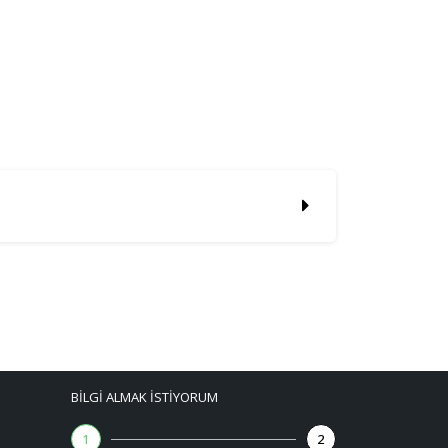
BILGI ALMAK İSTIYORUM
1
2