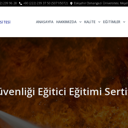
2) 239 96 28
+90 (222) 239 37 50 (5071/5072)
Eskişehir Osmangazi Üniversitesi, Meşe
ANASAYFA
HAKKIMIZDA
KALİTE
EĞİTİMLER
SİTESİ
İ
venliği Eğitici Eğitimi Sert