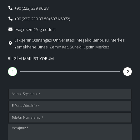
+90 (222) 239 96 28
+90 (222) 239 37 50 (5071/5072)
esogusem@ogu.edu.tr
Eskişehir Osmangazi Üniversitesi, Meşelik Kampüsü, Merkez
Yemekhane Binası Zemin Kat, Sürekli Eğitim Merkezi
BILGI ALMAK İSTIYORUM
1
2