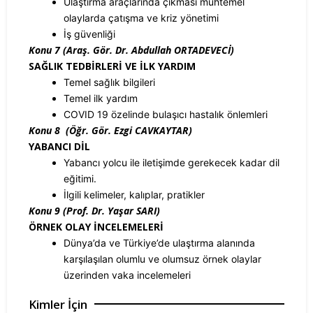
Ulaştırma araçlarında çıkması muhtemel
olaylarda çatışma ve kriz yönetimi
İş güvenliği
Konu 7 (Araş. Gör. Dr. Abdullah ORTADEVECİ)
SAĞLIK TEDBİRLERİ VE İLK YARDIM
Temel sağlık bilgileri
Temel ilk yardım
COVID 19 özelinde bulaşıcı hastalık önlemleri
Konu 8 (Öğr. Gör. Ezgi CAVKAYTAR)
YABANCI DİL
Yabancı yolcu ile iletişimde gerekecek kadar dil
eğitimi.
İlgili kelimeler, kalıplar, pratikler
Konu 9 (Prof. Dr. Yaşar SARI)
ÖRNEK OLAY İNCELEMELERİ
Dünya’da ve Türkiye’de ulaştırma alanında
karşılaşılan olumlu ve olumsuz örnek olaylar
üzerinden vaka incelemeleri
Kimler İçin