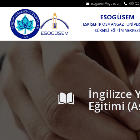
esogusem@ogu.edu.tr
+90 (22
ESOGÜSEM
ESKİŞEHİR OSMANGAZİ ÜNİVER
SÜREKLİ EĞİTİM MERKEZ
İngilizce
Eğitimi (