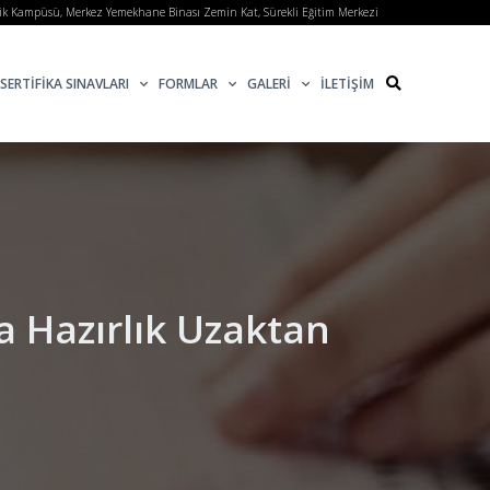
lik Kampüsü, Merkez Yemekhane Binası Zemin Kat, Sürekli Eğitim Merkezi
SERTİFİKA SINAVLARI
FORMLAR
GALERİ
İLETİŞİM
a Hazırlık Uzaktan