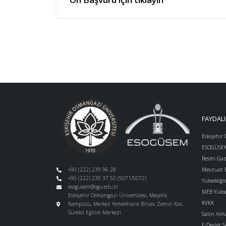
FAYDALI
Eskişehir
ESOGÜSEM-
Resmi Gaz
+90 (222) 239 96 28
Mevzuat B
+90 (222) 239 37 50 (5071/5072)
Yükseköğr
esogusem@ogu.edu.tr
MEB Yüks
Eskişehir Osmangazi Üniversitesi, Meşelik
KVKK
Kampüsü, Merkez Yemekhane Binası Zemin Kat,
Sürekli Eğitim Merkezi
Satın Alma
E-Devlet S