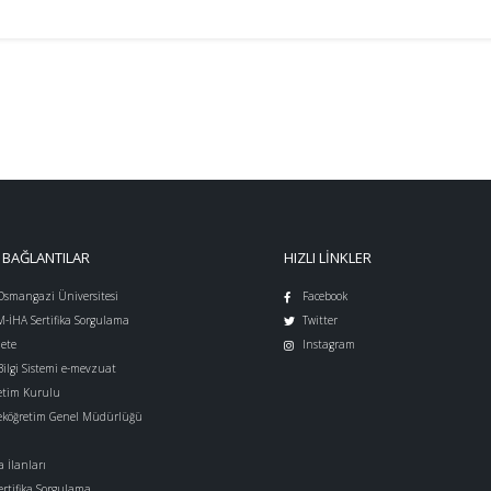
 BAĞLANTILAR
HIZLI LINKLER
 Osmangazi Üniversitesi
Facebook
İHA Sertifika Sorgulama
Twitter
ete
Instagram
ilgi Sistemi e-mevzuat
etim Kurulu
eköğretim Genel Müdürlüğü
 İlanları
ertifika Sorgulama