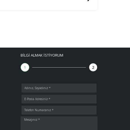
BILGI ALMAK İSTIYORUM
1
2