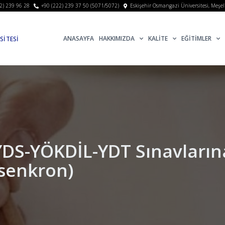
2) 239 96 28
+90 (222) 239 37 50 (5071/5072)
Eskişehir Osmangazi Üniversitesi, Meşe
ANASAYFA
HAKKIMIZDA
KALİTE
EĞİTİMLER
SİTESİ
İ
 YDS-YÖKDİL-YDT Sınavların
Asenkron)