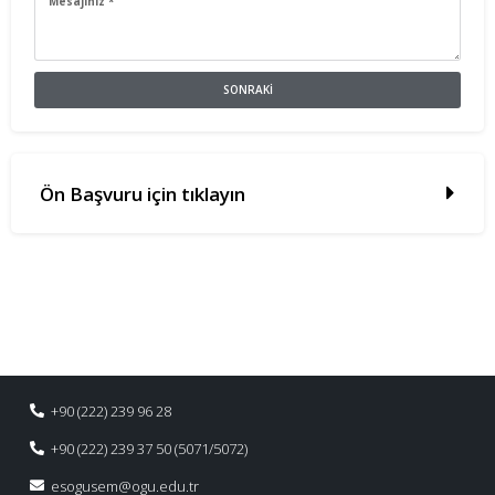
SONRAKI
Ön Başvuru için tıklayın
+90 (222) 239 96 28
+90 (222) 239 37 50 (5071/5072)
esogusem@ogu.edu.tr